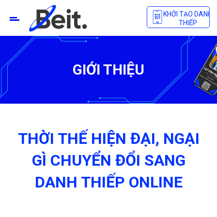
KHỞI TẠO DANH
THIẾP
GIỚI THIỆU
THỜI THẾ HIỆN ĐẠI, NGẠI
GÌ CHUYỂN ĐỔI SANG
DANH THIẾP ONLINE