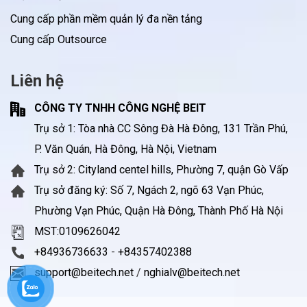
Cung cấp phần mềm quản lý đa nền tảng
Cung cấp Outsource
Liên hệ
CÔNG TY TNHH CÔNG NGHỆ BEIT
Trụ sở 1: Tòa nhà CC Sông Đà Hà Đông, 131 Trần Phú,
P. Văn Quán, Hà Đông, Hà Nội, Vietnam
Trụ sở 2: Cityland centel hills, Phường 7, quận Gò Vấp
Trụ sở đăng ký: Số 7, Ngách 2, ngõ 63 Vạn Phúc,
Phường Vạn Phúc, Quận Hà Đông, Thành Phố Hà Nội
MST:0109626042
+84936736633
-
+84357402388
support@beitech.net
/
nghialv@beitech.net