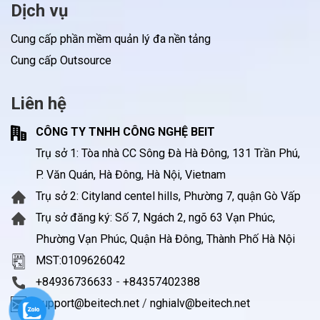
Dịch vụ
Cung cấp phần mềm quản lý đa nền tảng
Cung cấp Outsource
Liên hệ
CÔNG TY TNHH CÔNG NGHỆ BEIT
Trụ sở 1: Tòa nhà CC Sông Đà Hà Đông, 131 Trần Phú,
P. Văn Quán, Hà Đông, Hà Nội, Vietnam
Trụ sở 2: Cityland centel hills, Phường 7, quận Gò Vấp
Trụ sở đăng ký: Số 7, Ngách 2, ngõ 63 Vạn Phúc,
Phường Vạn Phúc, Quận Hà Đông, Thành Phố Hà Nội
MST:0109626042
+84936736633
-
+84357402388
support@beitech.net
/
nghialv@beitech.net