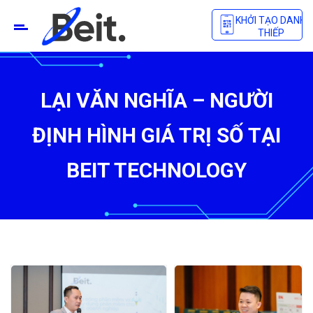
KHỞI TẠO DANH
THIẾP
LẠI VĂN NGHĨA – NGƯỜI
ĐỊNH HÌNH GIÁ TRỊ SỐ TẠI
BEIT TECHNOLOGY