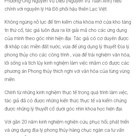
Phương-Ông Nguyễn Vũ Diệu (Nguyễn Vũ Tuấn Anh) hiệu
chỉnh với nguyên lý Hà Đồ phối hậu thiên Lạc Việt.
Không ngừng nỗ lực để tìm kiếm chìa khóa mở cửa kho tàng
tri thứ cổ, tác giả luôn đưa ra lời giải mã cho các ứng dụng
của mình theo góc nhìn hiện đại. Tác giả có cơ duyên được
đi khắp các miền đất nước, vừa để ứng dụng lý thuyết Địa lý
phong thủy cho các công trình , vừa để trải nghiệm văn hóa,
lối sống và tích lũy kinh nghiệm làm việc nhằm có được các
phương án Phong thủy thích nghi với văn hóa của từng vùng
miền.
Chính từ những kinh nghiệm thực tế trong quá trình làm việc,
tác giả đã có được những kiến thức thực tế và kiểm chứng
được những lý thuyết cổ dưới góc nhìn khoa học hiện đại.
Với gần 20 năm kinh nghiệm nghiên cứu, phục hổi, phát triển
và ứng dụng địa lý phong thủy-hàng chục ngàn ca tư vấn