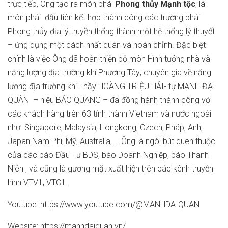
trực tiếp, Ông tạo ra môn phái
Phong thủy Mạnh tộc
; là
môn phái đầu tiên kết hợp thành công các trường phái
Phong thủy địa lý truyền thống thành một hệ thống lý thuyết
– ứng dụng một cách nhất quán và hoàn chỉnh. Đặc biệt
chính là việc Ông đã hoàn thiện bộ môn Hình tướng nhà và
năng lượng địa trường khí Phương Tây; chuyên gia về năng
lượng địa trường khí.Thầy HOÀNG TRIỆU HẢI- tự MẠNH ĐẠI
QUÂN – hiệu BẢO QUANG – đã đồng hành thành công với
các khách hàng trên 63 tỉnh thành Vietnam và nước ngoài
như Singapore, Malaysia, Hongkong, Czech, Pháp, Anh,
Japan Nam Phi, Mỹ, Australia, … Ông là ngòi bút quen thuộc
của các báo Đầu Tư BDS, báo Doanh Nghiệp, báo Thanh
Niên , và cũng là gương mặt xuất hiện trên các kênh truyền
hình VTV1, VTC1.
Youtube: https://www.youtube.com/@MANHDAIQUAN
Website: https://manhdaiquan.vn/